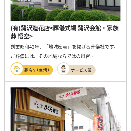
(有)蒲沢造花店<葬儀式場 蒲沢会館・家族
葬 悟空>
創業昭和42年、「地域密着」を掲げる葬儀社です。
ご葬儀には、その地域ならではの風習…
暮らす(生活)
サービス業