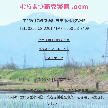
〒959-1705 新潟県五泉市村松乙245
TEL.
0250-58-2201
/ FAX. 0250-58-8409
運営団体：村松商工会
プライバシーポリシー
サイトマップ
© 2022 村松商工会
「むらまつ商売繁盛.com」は、国の補助事業
（令和4年度伴走型小規模事業者支援推進事業）を活用し構築され
ました。